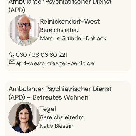
Ambulanter Psych­ia­tri­scher Dienst
(APD)
Reinickendorf-West
Bereichs­leiter:
Marcus Gründel-Dobbek
030 / 28 03 60 221
apd-west@traeger-berlin.de
Ambulanter Psych­ia­tri­scher Dienst
(APD) – Betreutes Wohnen
Tegel
Bereichs­leiterin:
Katja Blessin