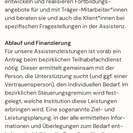
entwickeln und reali­sieren Fort­bildungs­
angebote für und mit Träger-Mit­arbeiter­*innen
und beraten sie und auch die Klient­*innen bei
spezi­fi­schen Frage­­stel­lungen in der Assistenz.
Ablauf und Finanzierung
Für unsere Assistenz­leis­tungen ist vorab ein
Antrag beim bezirk­lichen Teil­habe­fach­dienst
nötig. Dieser ermittelt gemeinsam mit der
Person, die Unter­stützung sucht (und ggf. einer
Ver­trauens­person), den indi­vi­duellen Bedarf. Im
bezirk­lichen Steue­rungs­gremium wird fest­
gelegt, welche Insti­tu­tion diese Leis­tungen
erbringen wird. Eine soge­nannte Ziel- und
Leistungs­planung, in der alle ermit­telten Infor­
ma­tionen und Über­legungen zum Bedarf ent­