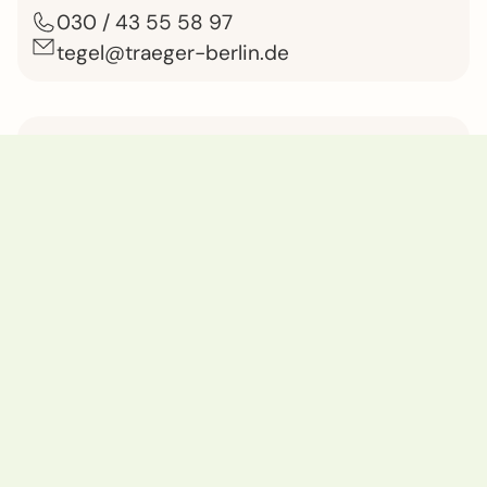
030 / 43 55 58 97
tegel@traeger-berlin.de
Ambulanter Psych­ia­tri­scher Dienst
(APD) – Betreutes Wohnen
Waidmannslust
Bereichsleiter:
Peter Leinen-Frech
030 / 414 33 29
apdwaid@traeger-berlin.de
Soziotherapie